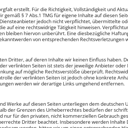
falt erstellt. Für die Richtigkeit, Vollständigkeit und Akt
r gemäß § 7 Abs.1 TMG für eigene Inhalte auf diesen Sei
s Diensteanbieter jedoch nicht verpflichtet, übermittelte
e auf eine rechtswidrige Tätigkeit hinweisen. Verpflicht
 bleiben hiervon unberührt. Eine diesbezügliche Haftung
 Bekanntwerden von entsprechenden Rechtsverletzungen w
n Dritter, auf deren Inhalte wir keinen Einfluss haben. 
 verlinkten Seiten ist stets der jeweilige Anbieter oder 
inkung auf mögliche Rechtsverstöße überprüft. Rechtswid
trolle der verlinkten Seiten ist jedoch ohne konkrete Anh
ungen werden wir derartige Links umgehend entfernen.
 und Werke auf diesen Seiten unterliegen dem deutschen Ur
alb der Grenzen des Urheberrechtes bedürfen der schrift
d nur für den privaten, nicht kommerziellen Gebrauch gesta
rrechte Dritter beachtet. Insbesondere werden Inhalte Dr
merksam werden, bitten wir um einen entsprechenden Hi